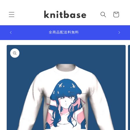
コンテ
ンツに
カ
進む
ー
ト
全商品配送料無料
商品情
報にス
キップ