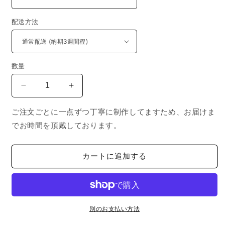
配送方法
数量
く
く
ら
ら
ご注文ごとに一点ずつ丁寧に制作してますため、お届けま
げ
げ
でお時間を頂戴しております。
ち
ち
ゃ
ゃ
ん
ん
カートに追加する
/
/
ニ
ニ
ッ
ッ
ト
ト
セ
セ
別のお支払い方法
ー
ー