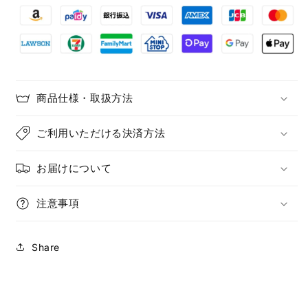
タ
タ
ー
ー
の
の
数
数
量
量
を
を
商品仕様・取扱方法
減
増
ら
や
ご利用いただける決済方法
す
す
お届けについて
注意事項
Share