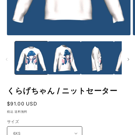
モ
ー
ダ
ル
で
メ
デ
ィ
ア
(1)
(
くらげちゃん / ニットセーター
を
開
く
通
$91.00 USD
常
税込 送料無料
価
サイズ
格